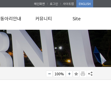
메인화면
로그인
사이트맵
ENGLISH
동아리안내
커뮤니티
Site
동아리안내
공지사항
로그인
앨범게시판
사이트맵
100%