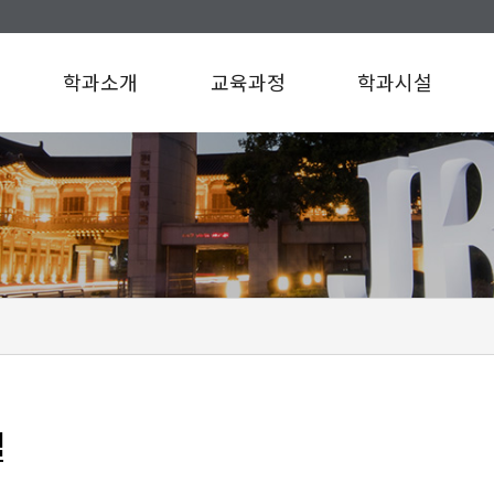
학과소개
교육과정
학과시설
인사말
교육과정
학과시설
연혁
규정/지침
찾아오시는길
설