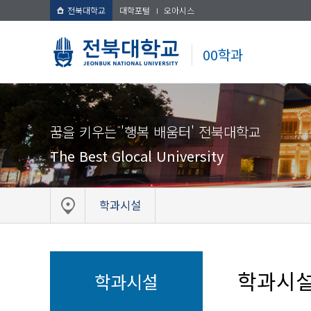
전북대학교
대학포털
오아시스
00학과
꿈을 키우는 '행복 배움터' 전북대학교
The Best Glocal University
학과시설
학과시
학과시설