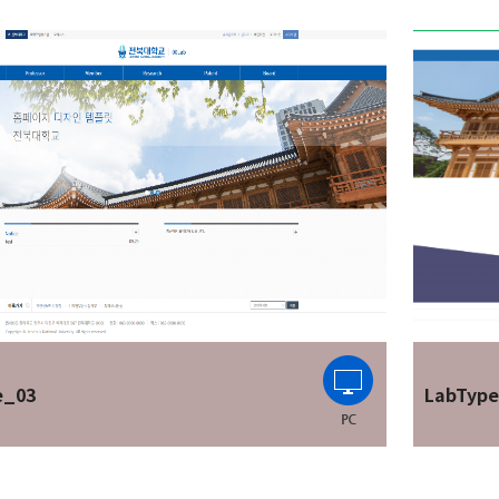
e_03
LabTyp