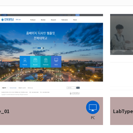
e_01
LabTyp