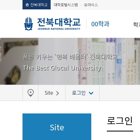
전북대학교
대학포털시스템
오아시스
00학과
학
꿈을 키우는 '행복 배움터' 전북대학교
The Best Glocal University
Site
로그인
로그인
Site